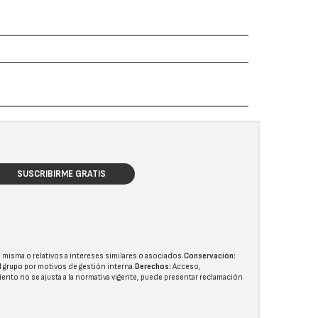
SUSCRIBIRME GRATIS
 misma o relativos a intereses similares o asociados.
Conservación:
l grupo
por motivos de gestión interna.
Derechos:
Acceso,
miento no se ajusta a la normativa vigente, puede presentar reclamación