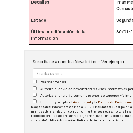
Detalles
Imán Me
Con sist
Estado
Segund
Última modificación de la
30/01/2
información
Suscríbase a nuestra Newsletter -
Ver ejemplo
Marcar todos
Autorizo el envío de newsletters y avisos informativos p
Autorizo el envío de comunicaciones de terceros vía int
He leído y acepto el
Aviso Legal
y la
Política de Protecció
Responsable:
Interempresas Media, S.L.U.
Finalidades:
Suscripción a 
mientras dure la relación con Ud., o mientras sea necesario para llevar
rectificación, oposición, supresión, portabilidad, limitación del tra
ante la
AEPD
.
Más información:
Política de Protección de Datos