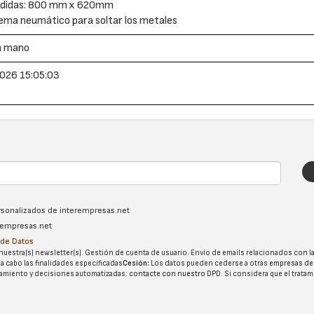
didas: 800 mm x 620mm
ema neumático para soltar los metales
a mano
026 15:05:03
ersonalizados de interempresas.net
erempresas.net
n de Datos
nuestra(s) newsletter(s). Gestión de cuenta de usuario. Envío de emails relacionados con la
 a cabo las finalidades especificadas
Cesión:
Los datos pueden cederse a otras
empresas de
tatamiento y decisiones automatizadas:
contacte con nuestro DPD
. Si considera que el trata