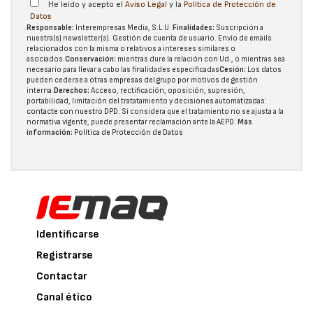
He leído y acepto el
Aviso Legal
y la
Política de Protección de
Datos
Responsable:
Interempresas Media, S.L.U.
Finalidades:
Suscripción a
nuestra(s) newsletter(s). Gestión de cuenta de usuario. Envío de emails
relacionados con la misma o relativos a intereses similares o
asociados.
Conservación:
mientras dure la relación con Ud., o mientras sea
necesario para llevar a cabo las finalidades especificadas
Cesión:
Los datos
pueden cederse a otras
empresas del grupo
por motivos de gestión
interna.
Derechos:
Acceso, rectificación, oposición, supresión,
portabilidad, limitación del tratatamiento y decisiones automatizadas:
contacte con nuestro DPD
. Si considera que el tratamiento no se ajusta a la
normativa vigente, puede presentar reclamación ante la
AEPD
.
Más
información:
Política de Protección de Datos
Identificarse
Registrarse
Contactar
Canal ético