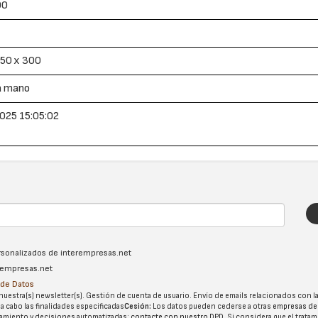
00
450 x 300
a mano
025 15:05:02
ersonalizados de interempresas.net
erempresas.net
n de Datos
nuestra(s) newsletter(s). Gestión de cuenta de usuario. Envío de emails relacionados con la
 a cabo las finalidades especificadas
Cesión:
Los datos pueden cederse a otras
empresas de
tatamiento y decisiones automatizadas:
contacte con nuestro DPD
. Si considera que el trata