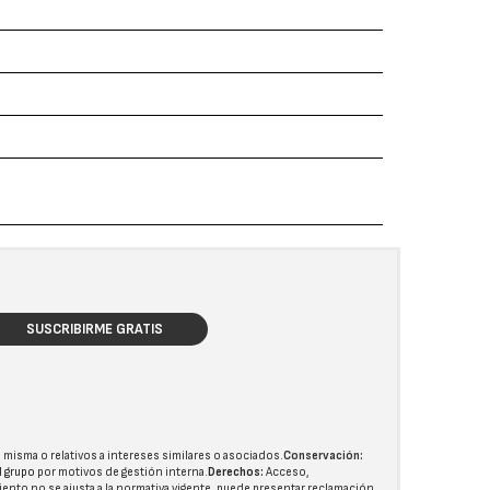
SUSCRIBIRME GRATIS
 misma o relativos a intereses similares o asociados.
Conservación:
l grupo
por motivos de gestión interna.
Derechos:
Acceso,
miento no se ajusta a la normativa vigente, puede presentar reclamación