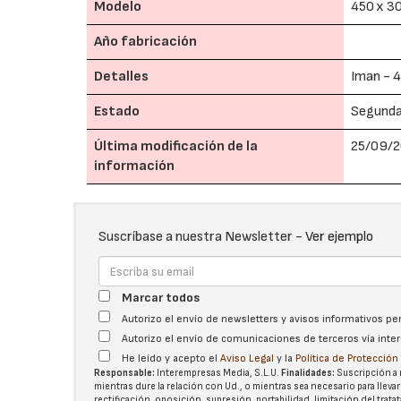
Modelo
450 x 3
Año fabricación
Detalles
Iman - 
Estado
Segund
Última modificación de la
25/09/2
información
Suscríbase a nuestra Newsletter -
Ver ejemplo
Marcar todos
Autorizo el envío de newsletters y avisos informativos p
Autorizo el envío de comunicaciones de terceros vía int
He leído y acepto el
Aviso Legal
y la
Política de Protecció
Responsable:
Interempresas Media, S.L.U.
Finalidades:
Suscripción a 
mientras dure la relación con Ud., o mientras sea necesario para llevar
rectificación, oposición, supresión, portabilidad, limitación del tra