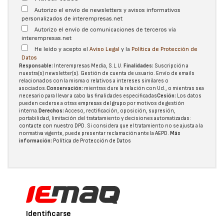
Autorizo el envío de newsletters y avisos informativos
personalizados de interempresas.net
Autorizo el envío de comunicaciones de terceros vía
interempresas.net
He leído y acepto el
Aviso Legal
y la
Política de Protección de
Datos
Responsable:
Interempresas Media, S.L.U.
Finalidades:
Suscripción a
nuestra(s) newsletter(s). Gestión de cuenta de usuario. Envío de emails
relacionados con la misma o relativos a intereses similares o
asociados.
Conservación:
mientras dure la relación con Ud., o mientras sea
necesario para llevar a cabo las finalidades especificadas
Cesión:
Los datos
pueden cederse a otras
empresas del grupo
por motivos de gestión
interna.
Derechos:
Acceso, rectificación, oposición, supresión,
portabilidad, limitación del tratatamiento y decisiones automatizadas:
contacte con nuestro DPD
. Si considera que el tratamiento no se ajusta a la
normativa vigente, puede presentar reclamación ante la
AEPD
.
Más
información:
Política de Protección de Datos
Identificarse