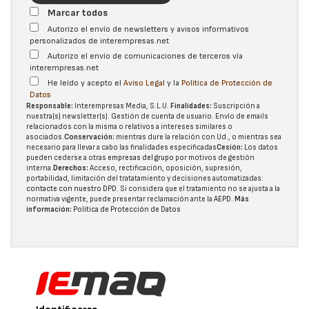
Marcar todos
Autorizo el envío de newsletters y avisos informativos
personalizados de interempresas.net
Autorizo el envío de comunicaciones de terceros vía
interempresas.net
He leído y acepto el
Aviso Legal
y la
Política de Protección de
Datos
Responsable:
Interempresas Media, S.L.U.
Finalidades:
Suscripción a
nuestra(s) newsletter(s). Gestión de cuenta de usuario. Envío de emails
relacionados con la misma o relativos a intereses similares o
asociados.
Conservación:
mientras dure la relación con Ud., o mientras sea
necesario para llevar a cabo las finalidades especificadas
Cesión:
Los datos
pueden cederse a otras
empresas del grupo
por motivos de gestión
interna.
Derechos:
Acceso, rectificación, oposición, supresión,
portabilidad, limitación del tratatamiento y decisiones automatizadas:
contacte con nuestro DPD
. Si considera que el tratamiento no se ajusta a la
normativa vigente, puede presentar reclamación ante la
AEPD
.
Más
información:
Política de Protección de Datos