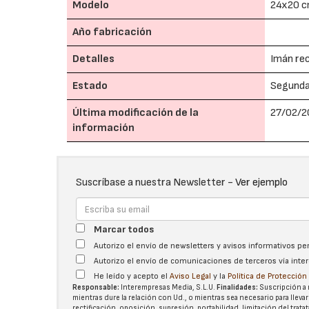
Modelo
24x20 
Año fabricación
Detalles
Imán re
Estado
Segund
Última modificación de la
27/02/2
información
Suscríbase a nuestra Newsletter -
Ver ejemplo
Marcar todos
Autorizo el envío de newsletters y avisos informativos p
Autorizo el envío de comunicaciones de terceros vía int
He leído y acepto el
Aviso Legal
y la
Política de Protecció
Responsable:
Interempresas Media, S.L.U.
Finalidades:
Suscripción a 
mientras dure la relación con Ud., o mientras sea necesario para llevar
rectificación, oposición, supresión, portabilidad, limitación del tra