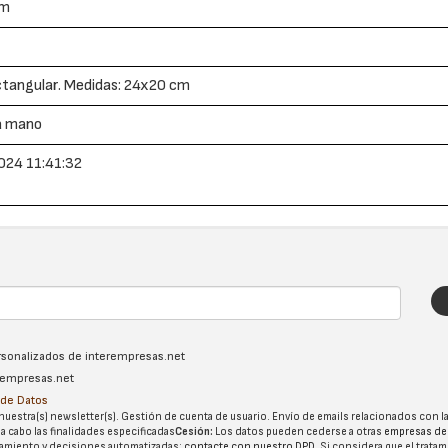
cm
ctangular. Medidas: 24x20 cm
a mano
024 11:41:32
ersonalizados de interempresas.net
erempresas.net
n de Datos
nuestra(s) newsletter(s). Gestión de cuenta de usuario. Envío de emails relacionados con la
 a cabo las finalidades especificadas
Cesión:
Los datos pueden cederse a otras
empresas de
tatamiento y decisiones automatizadas:
contacte con nuestro DPD
. Si considera que el trata