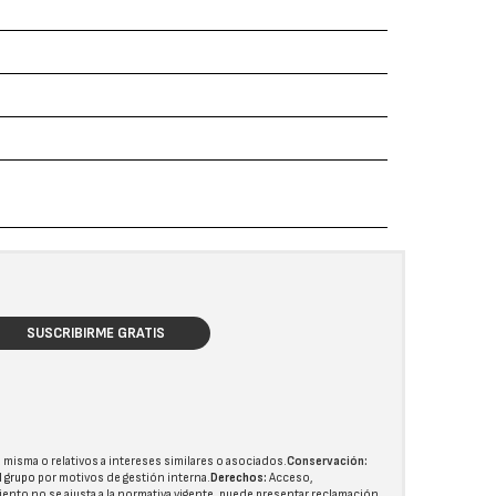
SUSCRIBIRME GRATIS
 misma o relativos a intereses similares o asociados.
Conservación:
l grupo
por motivos de gestión interna.
Derechos:
Acceso,
miento no se ajusta a la normativa vigente, puede presentar reclamación