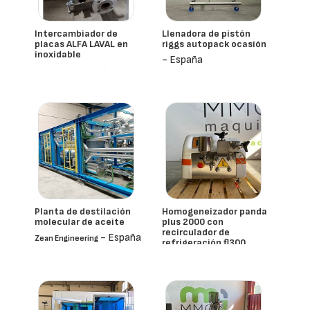
Intercambiador de
Llenadora de pistón
placas ALFA LAVAL en
riggs autopack ocasión
inoxidable
- España
- España
Alfa Laval
Planta de destilación
Homogeneizador panda
molecular de aceite
plus 2000 con
recirculador de
- España
Zean Engineering
refrigeración fl300
- España
Panda