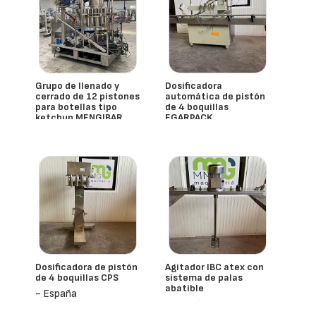
Grupo de llenado y
Dosificadora
cerrado de 12 pistones
automática de pistón
para botellas tipo
de 4 boquillas
ketchup MENGIBAR
EGARPACK
- España
- España
Mengibar
Dosificadora de pistón
Agitador IBC atex con
de 4 boquillas CPS
sistema de palas
abatible
- España
- España