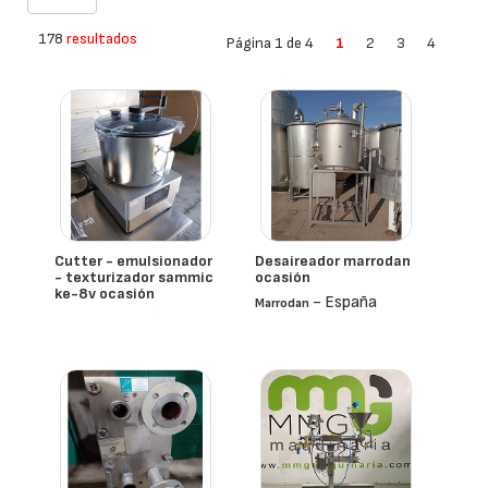
178
resultados
Página 1 de 4
1
2
3
4
Cutter - emulsionador
Desaireador marrodan
- texturizador sammic
ocasión
ke-8v ocasión
- España
Marrodan
- España
Sammic