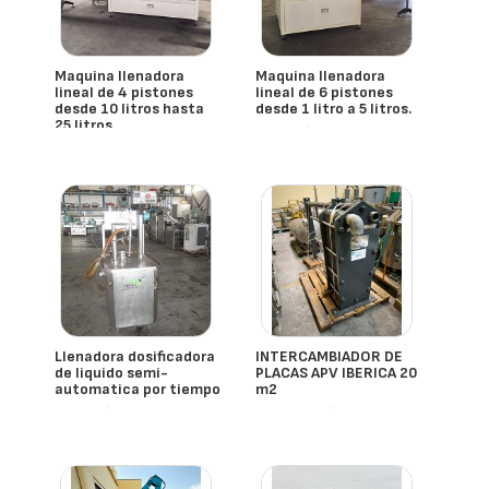
Maquina llenadora
Maquina llenadora
lineal de 4 pistones
lineal de 6 pistones
desde 10 litros hasta
desde 1 litro a 5 litros.
25 litros
- España
- España
Llenadora dosificadora
INTERCAMBIADOR DE
de liquido semi-
PLACAS APV IBERICA 20
automatica por tiempo
m2
- España
- España
Apv