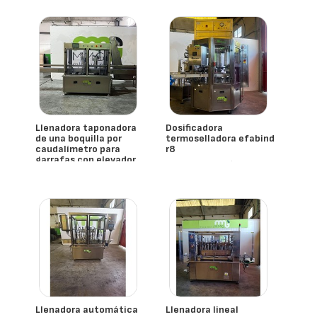
- España
- España
Llenadora taponadora
Dosificadora
de una boquilla por
termoselladora efabind
caudalímetro para
r8
garrafas con elevador
- España
Efabind
alimentador de tapo
- España
Mmg
Llenadora automática
Llenadora lineal