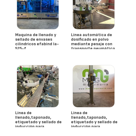
Maquina de llenado y
Línea automática de
sellado de envases
dosificado en polvo
cilindricos efabind la-
mediante pesaje con
525-f
transporte neumático
de alimentación
- España
Efabind
- España
Línea de
Línea de
llenado,taponado,
llenado,taponado,
etiquetado y sellado de
etiquetado y sellado de
inducción para
inducción para
garrafas de hasta 10l
garrafas de hasta 10l