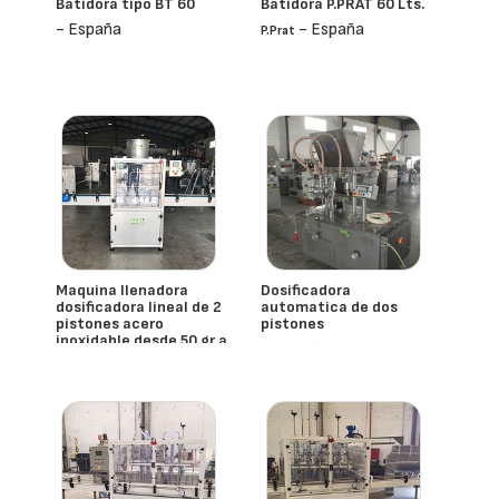
Batidora tipo BT 60
Batidora P.PRAT 60 Lts.
- España
- España
P.prat
Maquina llenadora
Dosificadora
dosificadora lineal de 2
automatica de dos
pistones acero
pistones
inoxidable desde 50 gr a
- España
1 kg
- España
Mmg