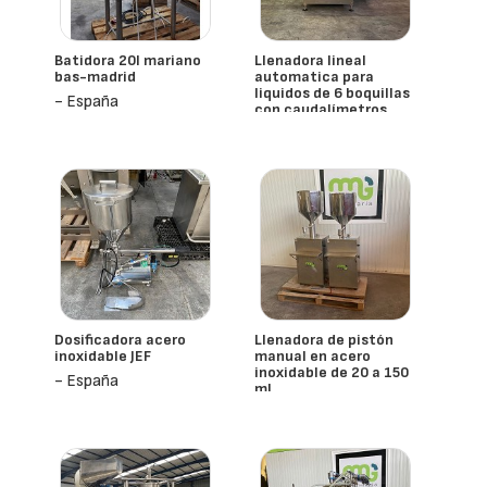
Batidora 20l mariano
Llenadora lineal
bas-madrid
automatica para
liquidos de 6 boquillas
- España
con caudalímetros
nueva
- España
Mmg
Dosificadora acero
Llenadora de pistón
inoxidable JEF
manual en acero
inoxidable de 20 a 150
- España
ml
- España