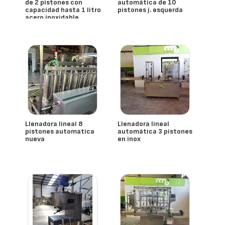
de 2 pistones con
automática de 10
capacidad hasta 1 litro
pistones j. esquerda
acero inoxidable
- España
J. Esquerda
aisi316l nueva
- España
Llenadora lineal 8
Llenadora lineal
pistones automatica
automática 3 pistones
nueva
en inox
- España
- España
Mmg