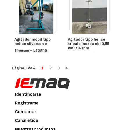
Agitador mobil tipo
Agitador tipo helice
helice silverson e
tripala inoxpa nbi 0,55
kw 194 rpm
- España
Silverson
- España
Inoxpa
Página 1 de 4
1
2
3
4
Identificarse
Registrarse
Contactar
Canal ético
Nuestros productos