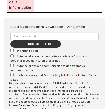
de la
información
Suscríbase a nuestra Newsletter -
Ver ejemplo
SUSCRIBIRME GRATIS
Marcar todos
Autorizo el envío de newsletters y avisos informativos
personalizados de interempresas.net
Autorizo el envío de comunicaciones de terceros vía
interempresas.net
He leído y acepto el
Aviso Legal
y la
Política de Protección de
Datos
Responsable:
Interempresas Media, S.L.U.
Finalidades:
Suscripción a
nuestra(s) newsletter(s). Gestión de cuenta de usuario. Envío de emails
relacionados con la misma o relativos a intereses similares o
asociados.
Conservación:
mientras dure la relación con Ud., o mientras sea
necesario para llevar a cabo las finalidades especificadas
Cesión:
Los datos
pueden cederse a otras
empresas del grupo
por motivos de gestión
interna.
Derechos:
Acceso, rectificación, oposición, supresión,