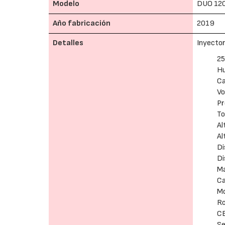
Modelo
DUO 12
Año fabricación
2019
Detalles
Inyector
25
Hu
Ca
Vo
Pr
To
Al
Al
Di
Di
M
Ca
Mo
Ro
C
Se