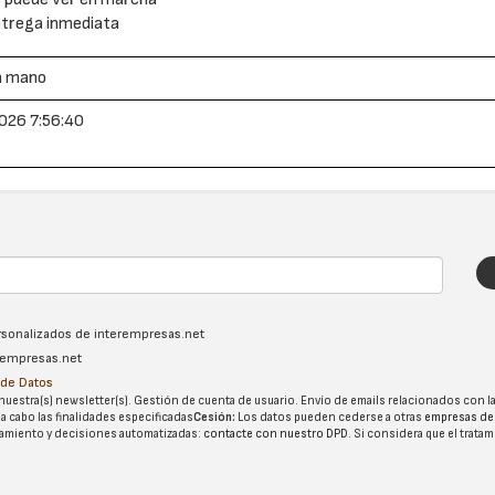
trega inmediata
a mano
026 7:56:40
ersonalizados de interempresas.net
erempresas.net
n de Datos
nuestra(s) newsletter(s). Gestión de cuenta de usuario. Envío de emails relacionados con la
 a cabo las finalidades especificadas
Cesión:
Los datos pueden cederse a otras
empresas de
tatamiento y decisiones automatizadas:
contacte con nuestro DPD
. Si considera que el trata