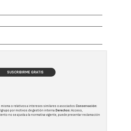
SUSCRIBIRME GRATIS
 misma o relativos a intereses similares o asociados.
Conservación:
l grupo
por motivos de gestión interna.
Derechos:
Acceso,
miento no se ajusta a la normativa vigente, puede presentar reclamación