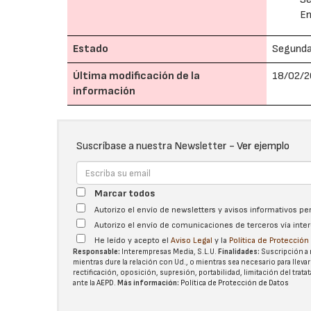
En
Estado
Segund
Última modificación de la
18/02/2
información
Suscríbase a nuestra Newsletter -
Ver ejemplo
Marcar todos
Autorizo el envío de newsletters y avisos informativos p
Autorizo el envío de comunicaciones de terceros vía int
He leído y acepto el
Aviso Legal
y la
Política de Protecció
Responsable:
Interempresas Media, S.L.U.
Finalidades:
Suscripción a 
mientras dure la relación con Ud., o mientras sea necesario para llevar
rectificación, oposición, supresión, portabilidad, limitación del tra
ante la
AEPD
.
Más información:
Política de Protección de Datos