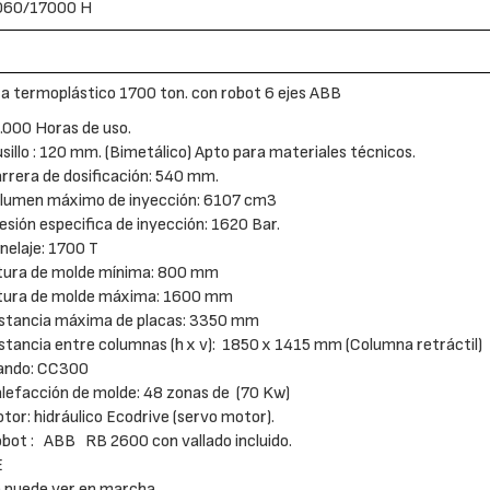
060/17000 H
a termoplástico 1700 ton. con robot 6 ejes ABB
.000 Horas de uso.
sillo : 120 mm. (Bimetálico) Apto para materiales técnicos.
rrera de dosificación: 540 mm.
lumen máximo de inyección: 6107 cm3
esión especifica de inyección: 1620 Bar.
nelaje: 1700 T
tura de molde mínima: 800 mm
tura de molde máxima: 1600 mm
stancia máxima de placas: 3350 mm
stancia entre columnas (h x v): 1850 x 1415 mm (Columna retráctil)
ando: CC300
lefacción de molde: 48 zonas de (70 Kw)
tor: hidráulico Ecodrive (servo motor).
bot : ABB RB 2600 con vallado incluido.
E
 puede ver en marcha