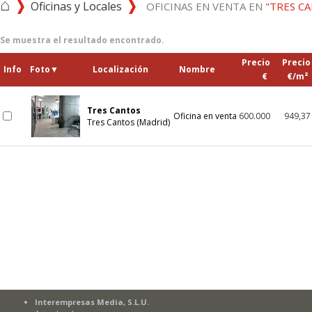
⌂
Oficinas y Locales
OFICINAS EN VENTA EN
"TRES C
Se muestra el resultado encontrado.
Precio
Precio
Info
Foto
▼
Localización
Nombre
€
€/m²
Tres Cantos
Oficina en venta
600.000
949,37
Tres Cantos (Madrid)
Interempresas Media, S.L.U.