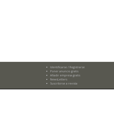
Identificarse
/
Registrarse
Poner anuncio gratis
Añadir empresa gratis
NewsLetters
Suscribirse a revista