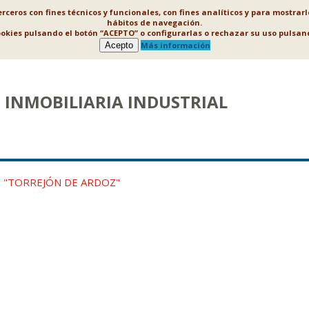
ceros con fines técnicos y funcionales, con fines analíticos y para mostrar
hábitos de navegación.
ookies pulsando el botón “ACEPTO” o configurarlas o rechazar su uso puls
Acepto
Más información
INMOBILIARIA INDUSTRIAL
N
"TORREJÓN DE ARDOZ"