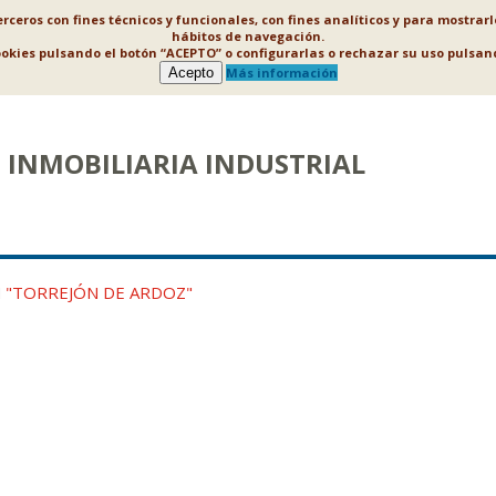
ceros con fines técnicos y funcionales, con fines analíticos y para mostrar
hábitos de navegación.
ookies pulsando el botón “ACEPTO” o configurarlas o rechazar su uso puls
Acepto
Más información
INMOBILIARIA INDUSTRIAL
N
"TORREJÓN DE ARDOZ"