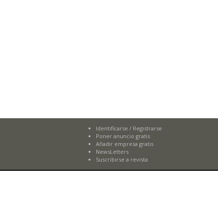
Identificarse
/
Registrarse
Poner anuncio gratis
Añadir empresa gratis
NewsLetters
Suscribirse a revista