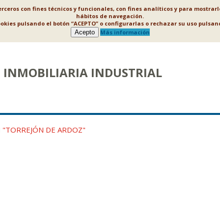
ceros con fines técnicos y funcionales, con fines analíticos y para mostrar
hábitos de navegación.
ookies pulsando el botón “ACEPTO” o configurarlas o rechazar su uso puls
Acepto
Más información
INMOBILIARIA INDUSTRIAL
N
"TORREJÓN DE ARDOZ"