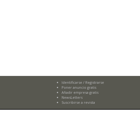
Identificarse
/
Registrarse
Poner anuncio gratis
Añadir empresa gratis
NewsLetters
Suscribirse a revista