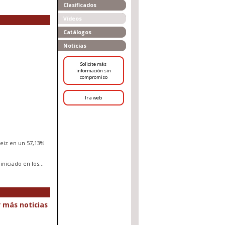
Clasificados
Vídeos
Catálogos
Noticias
Solicite más
información sin
compromiso
Ir a web
teiz en un 57,13%
iniciado en los
…
 más noticias