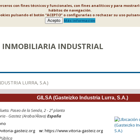
ceros con fines técnicos y funcionales, con fines analíticos y para mostrar
hábitos de navegación.
ookies pulsando el botón “ACEPTO” o configurarlas o rechazar su uso puls
Acepto
Más información
INMOBILIARIA INDUSTRIAL
DUSTRIA LURRA, S.A.)
GILSA (Gasteizko Industria Lurra, S.A.)
lueta. Paseo de la Senda, 2 - 2ª planta
ria - Gasteiz (Araba/Álava)
España
ono
vitoria-gasteiz.org
w:
https://www.vitoria‑gasteiz.org
Pública