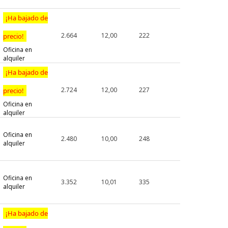
¡Ha bajado de
2.664
12,00
222
precio!
Oficina en
alquiler
¡Ha bajado de
2.724
12,00
227
precio!
Oficina en
alquiler
Oficina en
2.480
10,00
248
alquiler
Oficina en
3.352
10,01
335
alquiler
¡Ha bajado de