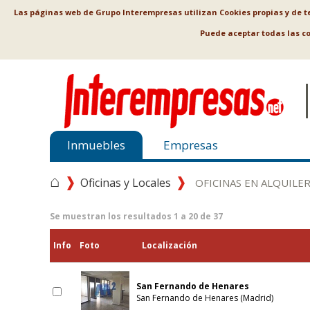
Las páginas web de Grupo Interempresas utilizan Cookies propias y de ter
Puede aceptar todas las c
Inmuebles
Empresas
⌂
Oficinas y Locales
OFICINAS EN ALQUILE
Se muestran los resultados
1
a
20
de
37
Info
Foto
Localización
San Fernando de Henares
San Fernando de Henares (Madrid)