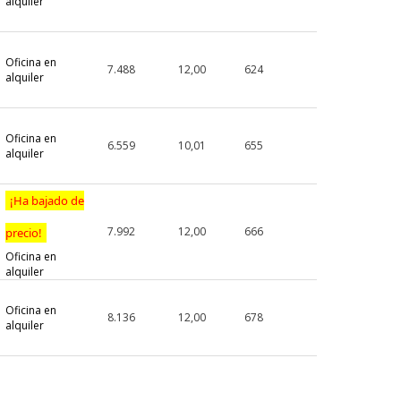
alquiler
Oficina en
7.488
12,00
624
alquiler
Oficina en
6.559
10,01
655
alquiler
¡Ha bajado de
7.992
12,00
666
precio!
Oficina en
alquiler
Oficina en
8.136
12,00
678
alquiler