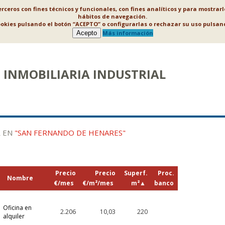
ceros con fines técnicos y funcionales, con fines analíticos y para mostrar
hábitos de navegación.
ookies pulsando el botón “ACEPTO” o configurarlas o rechazar su uso puls
Acepto
Más información
INMOBILIARIA INDUSTRIAL
R EN
"SAN FERNANDO DE HENARES"
Precio
Precio
Superf.
Proc.
Nombre
€/mes
€/m²/mes
m²
▲
banco
Oficina en
2.206
10,03
220
alquiler