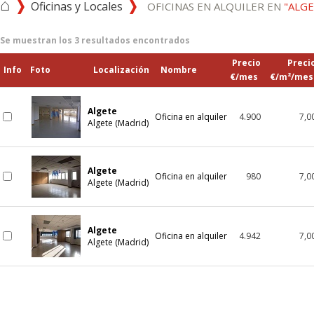
⌂
Oficinas y Locales
OFICINAS EN ALQUILER EN
"ALGE
Se muestran los
3
resultados encontrados
Precio
Preci
Info
Foto
Localización
Nombre
€/mes
€/m²/mes
Algete
Oficina en alquiler
4.900
7,0
Algete (Madrid)
Algete
Oficina en alquiler
980
7,0
Algete (Madrid)
Algete
Oficina en alquiler
4.942
7,0
Algete (Madrid)