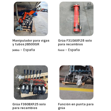
Manipulador para vigas
Grúa F310AXP.28 solo
y tubos JIB500GR
para recambios
- España
- España
Jekko
Fassi
Grúa F360BXP.25 solo
Función en punta para
para recambios
grúa