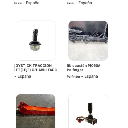
- España
- España
Fassi
Fassi
JOYSTICK TRACCION
Jib ocasión PJ060A
ITT(1EJE) C/HABILITADO
Palfinger
- España
- España
Palfinger