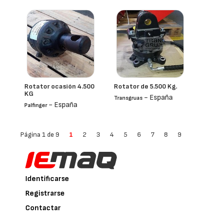
Rotator ocasión 4.500
Rotator de 5.500 Kg.
KG
- España
Transgruas
- España
Palfinger
Página 1 de 9
1
2
3
4
5
6
7
8
9
Identificarse
Registrarse
Contactar