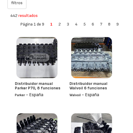
442
resultados
Página 1 de 9
1
2
3
4
5
6
7
8
9
Distribuidor manual
Distribuidor manual
Parker P70, 8 funciones
Walvoil 6 funciones
- España
- España
Parker
Walvoil