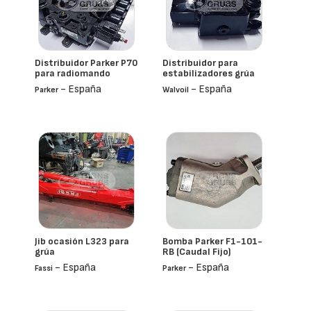
Distribuidor Parker P70
Distribuidor para
para radiomando
estabilizadores grúa
- España
- España
Parker
Walvoil
Jib ocasión L323 para
Bomba Parker F1-101-
grúa
RB (Caudal Fijo)
- España
- España
Fassi
Parker