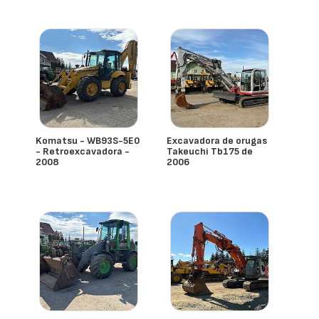
Komatsu - WB93S-5E0
Excavadora de orugas
- Retroexcavadora -
Takeuchi Tb175 de
2008
2006
- España
- España