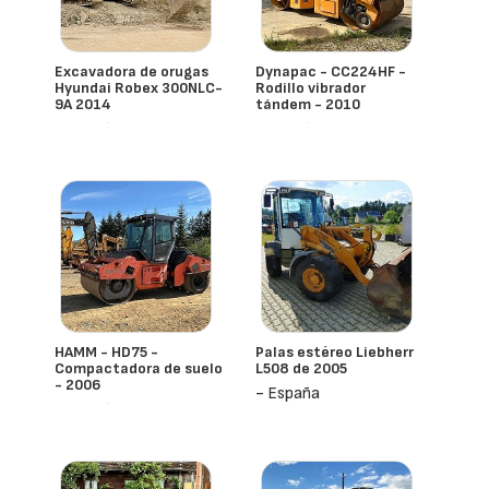
Excavadora de orugas
Dynapac - CC224HF -
Hyundai Robex 300NLC-
Rodillo vibrador
9A 2014
tándem - 2010
- España
- España
HAMM - HD75 -
Palas estéreo Liebherr
Compactadora de suelo
L508 de 2005
- 2006
- España
- España