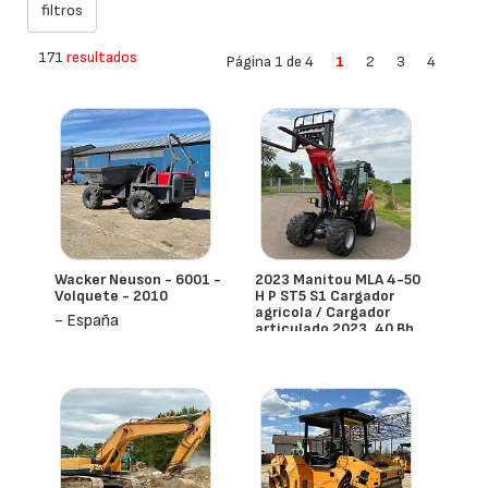
171
resultados
Página 1 de 4
1
2
3
4
Wacker Neuson - 6001 -
2023 Manitou MLA 4-50
Volquete - 2010
H P ST5 S1 Cargador
agrícola / Cargador
- España
articulado 2023, 40 Bh,
Cabina, Pala y Horquilla
para Palets
- España