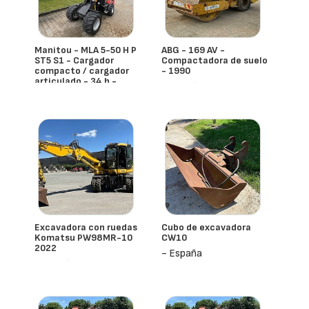
Manitou - MLA 5-50 H P
ABG - 169 AV -
ST5 S1 - Cargador
Compactadora de suelo
compacto / cargador
- 1990
articulado - 34 h -
- España
cabina completa -
cubo + horquillas -
estado impecable -
2023
- España
Excavadora con ruedas
Cubo de excavadora
Komatsu PW98MR-10
CW10
2022
- España
- España