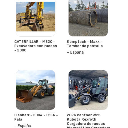
CATERPILLAR - M320 -
Komptech - Maxx -
Excavadora con ruedas
Tambor de pantalla
- 2000
- España
- España
Liebherr - 2004 - L534 -
2026 Panther W25
Pala
Kubota Rexroth
Cargadora de ruedas
- España
hidrostática Cargadora