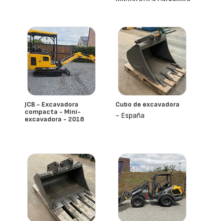
agrícola 2,570 kg Pala +
Horquillas
- España
JCB - Excavadora
Cubo de excavadora
compacta - Mini-
- España
excavadora - 2018
- España