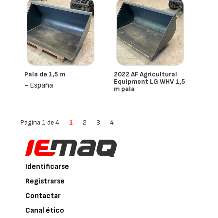
Pala de 1,5 m
2022 AF Agricultural
Equipment LG WHV 1,5
- España
m pala
- España
Página 1 de 4
1
2
3
4
Identificarse
Registrarse
Contactar
Canal ético