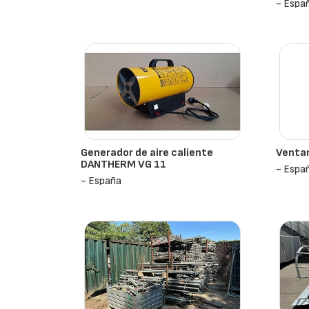
- Espa
Generador de aire caliente
Venta
DANTHERM VG 11
- Espa
- España