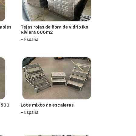
lables
Tejas rojas de fibra de vidrio Iko
Riviera 606m2
- España
Z 500
Lote mixto de escaleras
- España