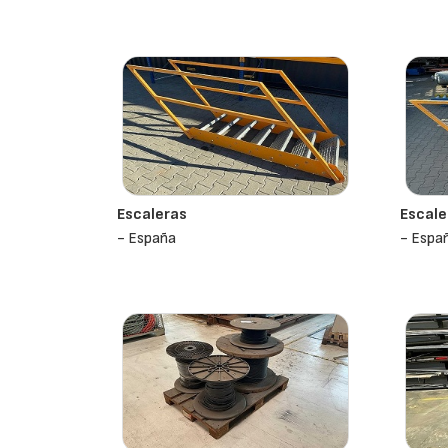
Escaleras
Escale
- España
- Espa