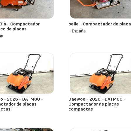
la - Compactador
belle - Compactador de plac
ico de placas
- España
ña
o - 2026 - DATM80 -
Daewoo - 2026 - DATM80 -
ctador de placas
Compactador de placas
ctas
compactas
ña
- España