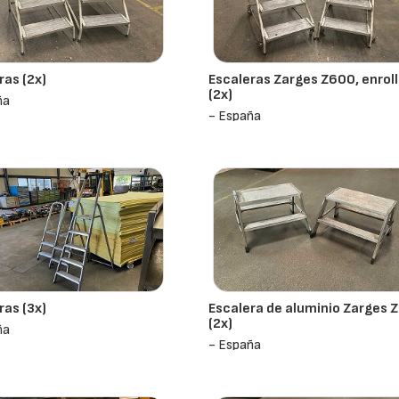
ras (2x)
Escaleras Zarges Z600, enrol
(2x)
ña
- España
ras (3x)
Escalera de aluminio Zarges 
(2x)
ña
- España