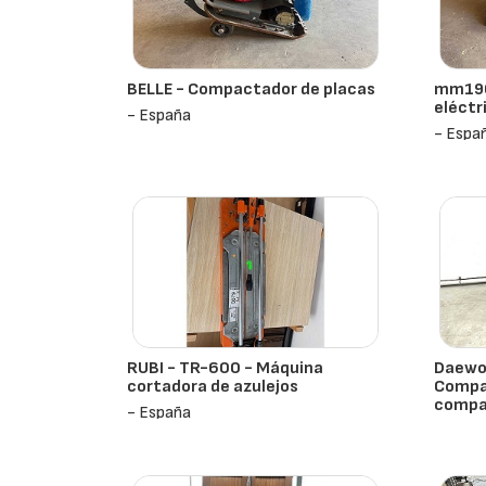
BELLE - Compactador de placas
mm190
eléctr
- España
- Espa
RUBI - TR-600 - Máquina
Daewo
cortadora de azulejos
Compa
compa
- España
- Espa