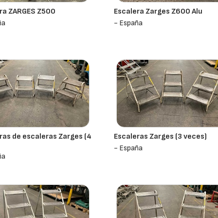
era ZARGES Z500
Escalera Zarges Z600 Alu
ña
- España
ras de escaleras Zarges (4
Escaleras Zarges (3 veces)
- España
ña