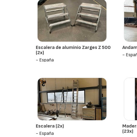
Escalera de aluminio Zarges Z 500
Andam
(2x)
- Espa
- España
Escalera (2x)
Madera
(23x)
- España