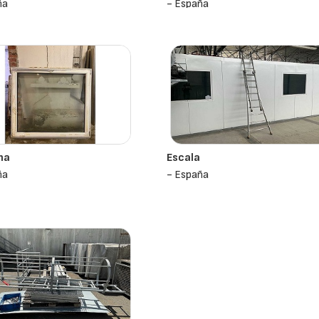
ña
- España
na
Escala
ña
- España