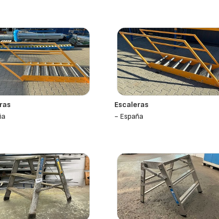
ras
Escaleras
ña
- España