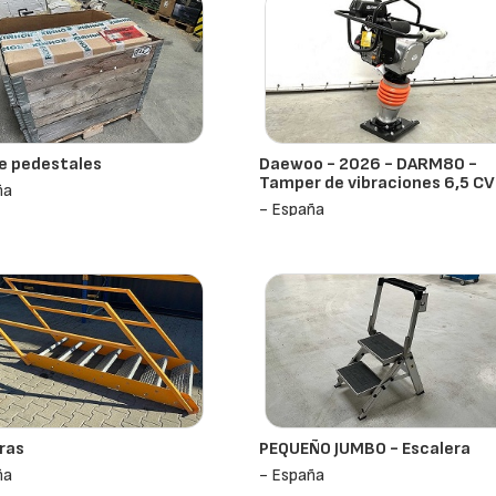
e pedestales
Daewoo - 2026 - DARM80 -
Tamper de vibraciones 6,5 CV
ña
- España
ras
PEQUEÑO JUMBO - Escalera
ña
- España