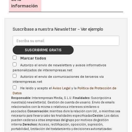
información
Suscríbase a nuestra Newsletter -
Ver ejemplo
SUSCRIBIRME GRATIS
Marcar todos
Autorizo el envío de newsletters y avisos informativos
personalizados de interempresas.net
Autorizo el envío de comunicaciones de terceros vía
interempresas.net
He leído y acepto el
Aviso Legal
y la
Política de Protección de
Datos
Responsable:
Interempresas Media, S.L.U.
Finalidades:
Suscripción a
nuestra(s) newsletter(s). Gestión de cuenta de usuario. Envío de emails
relacionados con la misma o relativos a intereses similares o
asociados.
Conservación:
mientras dure la relación con Ud., o mientras sea
necesario para llevar a cabo las finalidades especificadas
Cesión:
Los datos
pueden cederse a otras
empresas del grupo
por motivos de gestión
interna.
Derechos:
Acceso, rectificación, oposición, supresión,
portabilidad, limitación del tratatamiento y decisiones automatizadas: