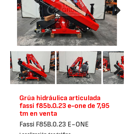
Next
Next
Grúa hidráulica articulada
fassi f85b.0.23 e-one de 7,95
tm en venta
Fassi F85B.0.23 E-ONE