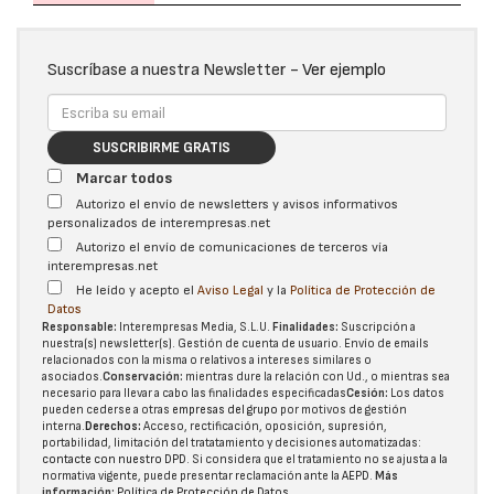
Suscríbase a nuestra Newsletter -
Ver ejemplo
SUSCRIBIRME GRATIS
Marcar todos
Autorizo el envío de newsletters y avisos informativos
personalizados de interempresas.net
Autorizo el envío de comunicaciones de terceros vía
interempresas.net
He leído y acepto el
Aviso Legal
y la
Política de Protección de
Datos
Responsable:
Interempresas Media, S.L.U.
Finalidades:
Suscripción a
nuestra(s) newsletter(s). Gestión de cuenta de usuario. Envío de emails
relacionados con la misma o relativos a intereses similares o
asociados.
Conservación:
mientras dure la relación con Ud., o mientras sea
necesario para llevar a cabo las finalidades especificadas
Cesión:
Los datos
pueden cederse a otras
empresas del grupo
por motivos de gestión
interna.
Derechos:
Acceso, rectificación, oposición, supresión,
portabilidad, limitación del tratatamiento y decisiones automatizadas:
contacte con nuestro DPD
. Si considera que el tratamiento no se ajusta a la
normativa vigente, puede presentar reclamación ante la
AEPD
.
Más
información:
Política de Protección de Datos