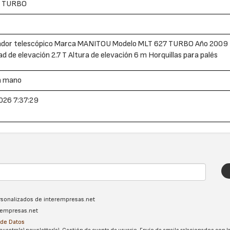
7 TURBO
ador telescópico Marca MANITOU Modelo MLT 627 TURBO Año 2009 H
d de elevación 2.7 T Altura de elevación 6 m Horquillas para palés
a mano
026 7:37:29
ersonalizados de interempresas.net
erempresas.net
n de Datos