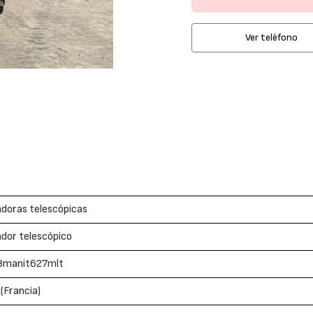
Ver teléfono
doras telescópicas
dor telescópico
8manit627mlt
(Francia)