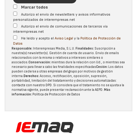
Marcar todos
Autorizo el envío de newsletters y avisos informativos
personalizados de interempresas.net
Autorizo el envío de comunicaciones de terceros vía
interempresas.net
He leído y acepto el
Aviso Legal
y la
Política de Protección de
Datos
Responsable:
Interempresas Media, S.L.U.
Finalidades:
Suscripción a
nuestra(s) newsletter(s). Gestión de cuenta de usuario. Envío de emails
relacionados con la misma o relativos a intereses similares o
asociados.
Conservación:
mientras dure la relación con Ud., o mientras sea
necesario para llevar a cabo las finalidades especificadas
Cesión:
Los datos
pueden cederse a otras
empresas del grupo
por motivos de gestión
interna.
Derechos:
Acceso, rectificación, oposición, supresión,
portabilidad, limitación del tratatamiento y decisiones automatizadas:
contacte con nuestro DPD
. Si considera que el tratamiento no se ajusta a la
normativa vigente, puede presentar reclamación ante la
AEPD
.
Más
información:
Política de Protección de Datos