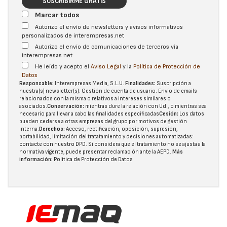
SUSCRIBIRME GRATIS
Marcar todos
Autorizo el envío de newsletters y avisos informativos
personalizados de interempresas.net
Autorizo el envío de comunicaciones de terceros vía
interempresas.net
He leído y acepto el
Aviso Legal
y la
Política de Protección de
Datos
Responsable:
Interempresas Media, S.L.U.
Finalidades:
Suscripción a
nuestra(s) newsletter(s). Gestión de cuenta de usuario. Envío de emails
relacionados con la misma o relativos a intereses similares o
asociados.
Conservación:
mientras dure la relación con Ud., o mientras sea
necesario para llevar a cabo las finalidades especificadas
Cesión:
Los datos
pueden cederse a otras
empresas del grupo
por motivos de gestión
interna.
Derechos:
Acceso, rectificación, oposición, supresión,
portabilidad, limitación del tratatamiento y decisiones automatizadas:
contacte con nuestro DPD
. Si considera que el tratamiento no se ajusta a la
normativa vigente, puede presentar reclamación ante la
AEPD
.
Más
información:
Política de Protección de Datos