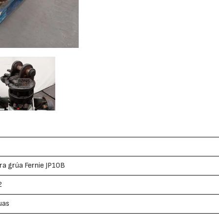
ra grúa Fernie JP10B
2
uas