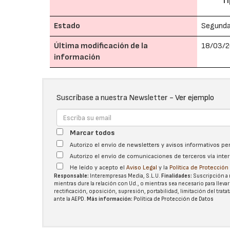
Ti
Estado
Segund
Última modificación de la
18/03/2
información
Suscríbase a nuestra Newsletter -
Ver ejemplo
Marcar todos
Autorizo el envío de newsletters y avisos informativos p
Autorizo el envío de comunicaciones de terceros vía int
He leído y acepto el
Aviso Legal
y la
Política de Protecció
Responsable:
Interempresas Media, S.L.U.
Finalidades:
Suscripción a 
mientras dure la relación con Ud., o mientras sea necesario para llevar
rectificación, oposición, supresión, portabilidad, limitación del tra
ante la
AEPD
.
Más información:
Política de Protección de Datos