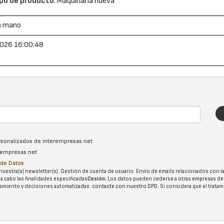
po de producto
: Maquinaria nueva
a mano
026 16:00:48
ersonalizados de interempresas.net
erempresas.net
n de Datos
nuestra(s) newsletter(s). Gestión de cuenta de usuario. Envío de emails relacionados con la
 a cabo las finalidades especificadas
Cesión:
Los datos pueden cederse a otras
empresas de
tatamiento y decisiones automatizadas:
contacte con nuestro DPD
. Si considera que el trata