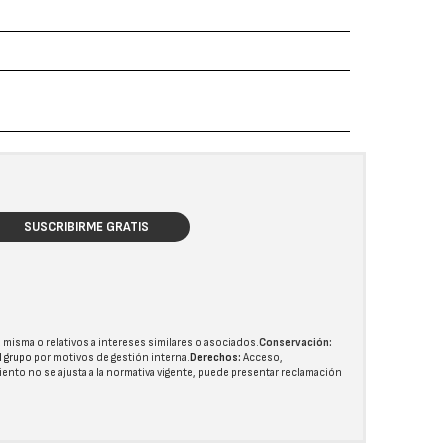
SUSCRIBIRME GRATIS
 misma o relativos a intereses similares o asociados.
Conservación:
l grupo
por motivos de gestión interna.
Derechos:
Acceso,
miento no se ajusta a la normativa vigente, puede presentar reclamación