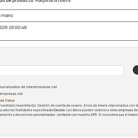
po de producto
: Maquinaria nueva
a mano
026 16:00:48
ersonalizados de interempresas.net
erempresas.net
n de Datos
nuestra(s) newsletter(s). Gestión de cuenta de usuario. Envío de emails relacionados con la
 a cabo las finalidades especificadas
Cesión:
Los datos pueden cederse a otras
empresas de
tatamiento y decisiones automatizadas:
contacte con nuestro DPD
. Si considera que el trata