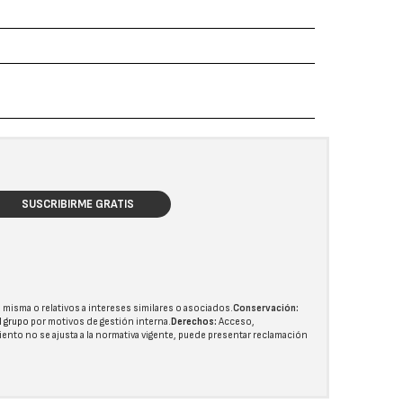
SUSCRIBIRME GRATIS
 misma o relativos a intereses similares o asociados.
Conservación:
l grupo
por motivos de gestión interna.
Derechos:
Acceso,
miento no se ajusta a la normativa vigente, puede presentar reclamación