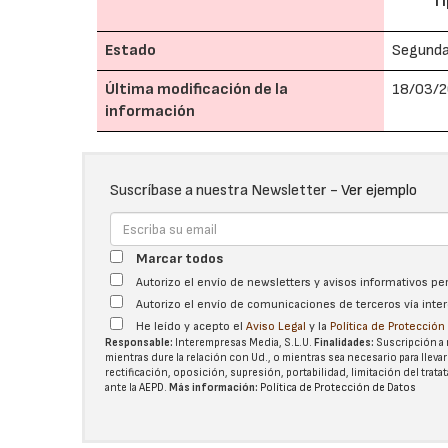
Ti
Estado
Segund
Última modificación de la
18/03/2
información
Suscríbase a nuestra Newsletter -
Ver ejemplo
Marcar todos
Autorizo el envío de newsletters y avisos informativos p
Autorizo el envío de comunicaciones de terceros vía int
He leído y acepto el
Aviso Legal
y la
Política de Protecció
Responsable:
Interempresas Media, S.L.U.
Finalidades:
Suscripción a 
mientras dure la relación con Ud., o mientras sea necesario para llevar
rectificación, oposición, supresión, portabilidad, limitación del tra
ante la
AEPD
.
Más información:
Política de Protección de Datos