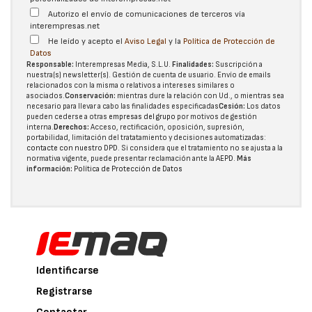
Autorizo el envío de comunicaciones de terceros vía
interempresas.net
He leído y acepto el
Aviso Legal
y la
Política de Protección de
Datos
Responsable:
Interempresas Media, S.L.U.
Finalidades:
Suscripción a
nuestra(s) newsletter(s). Gestión de cuenta de usuario. Envío de emails
relacionados con la misma o relativos a intereses similares o
asociados.
Conservación:
mientras dure la relación con Ud., o mientras sea
necesario para llevar a cabo las finalidades especificadas
Cesión:
Los datos
pueden cederse a otras
empresas del grupo
por motivos de gestión
interna.
Derechos:
Acceso, rectificación, oposición, supresión,
portabilidad, limitación del tratatamiento y decisiones automatizadas:
contacte con nuestro DPD
. Si considera que el tratamiento no se ajusta a la
normativa vigente, puede presentar reclamación ante la
AEPD
.
Más
información:
Política de Protección de Datos
Identificarse
Registrarse