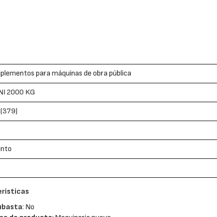
plementos para máquinas de obra pública
NI 2000 KG
 (379)
ento
risticas
ubasta
: No