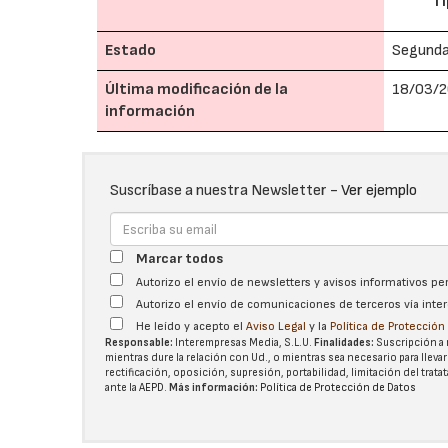
Ti
Estado
Segund
Última modificación de la
18/03/2
información
Suscríbase a nuestra Newsletter -
Ver ejemplo
Marcar todos
Autorizo el envío de newsletters y avisos informativos p
Autorizo el envío de comunicaciones de terceros vía int
He leído y acepto el
Aviso Legal
y la
Política de Protecció
Responsable:
Interempresas Media, S.L.U.
Finalidades:
Suscripción a 
mientras dure la relación con Ud., o mientras sea necesario para llevar
rectificación, oposición, supresión, portabilidad, limitación del tra
ante la
AEPD
.
Más información:
Política de Protección de Datos