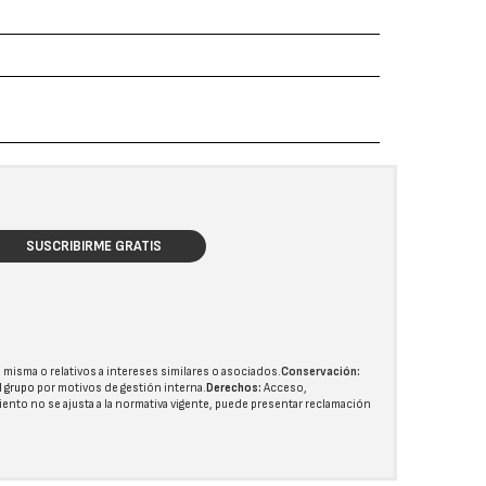
SUSCRIBIRME GRATIS
 misma o relativos a intereses similares o asociados.
Conservación:
l grupo
por motivos de gestión interna.
Derechos:
Acceso,
miento no se ajusta a la normativa vigente, puede presentar reclamación