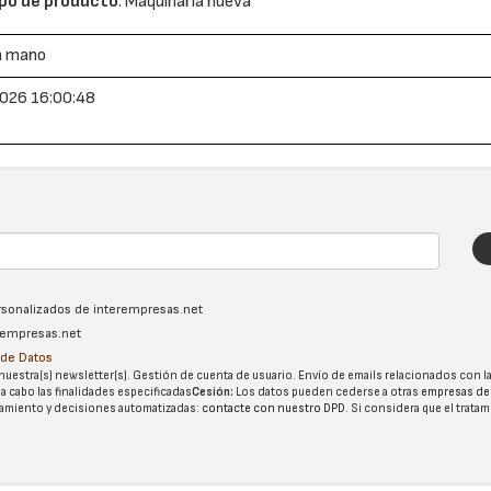
po de producto
: Maquinaria nueva
a mano
026 16:00:48
ersonalizados de interempresas.net
erempresas.net
n de Datos
nuestra(s) newsletter(s). Gestión de cuenta de usuario. Envío de emails relacionados con la
 a cabo las finalidades especificadas
Cesión:
Los datos pueden cederse a otras
empresas de
tatamiento y decisiones automatizadas:
contacte con nuestro DPD
. Si considera que el trata