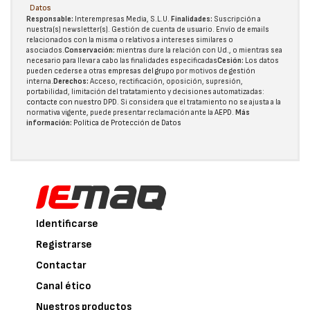
Datos
Responsable:
Interempresas Media, S.L.U.
Finalidades:
Suscripción a
nuestra(s) newsletter(s). Gestión de cuenta de usuario. Envío de emails
relacionados con la misma o relativos a intereses similares o
asociados.
Conservación:
mientras dure la relación con Ud., o mientras sea
necesario para llevar a cabo las finalidades especificadas
Cesión:
Los datos
pueden cederse a otras
empresas del grupo
por motivos de gestión
interna.
Derechos:
Acceso, rectificación, oposición, supresión,
portabilidad, limitación del tratatamiento y decisiones automatizadas:
contacte con nuestro DPD
. Si considera que el tratamiento no se ajusta a la
normativa vigente, puede presentar reclamación ante la
AEPD
.
Más
información:
Política de Protección de Datos
Identificarse
Registrarse
Contactar
Canal ético
Nuestros productos