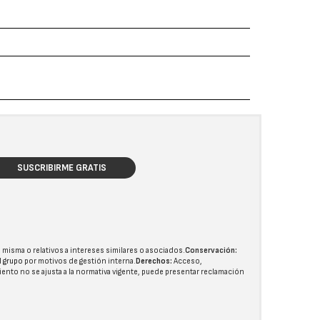
SUSCRIBIRME GRATIS
 misma o relativos a intereses similares o asociados.
Conservación:
l grupo
por motivos de gestión interna.
Derechos:
Acceso,
miento no se ajusta a la normativa vigente, puede presentar reclamación