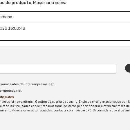
po de producto
: Maquinaria nueva
a mano
026 16:00:48
ersonalizados de interempresas.net
erempresas.net
n de Datos
nuestra(s) newsletter(s). Gestión de cuenta de usuario. Envío de emails relacionados con la
 a cabo las finalidades especificadas
Cesión:
Los datos pueden cederse a otras
empresas de
tatamiento y decisiones automatizadas:
contacte con nuestro DPD
. Si considera que el trata