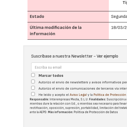
Ti
Estado
Segund
Última modificación de la
18/03/2
información
Suscríbase a nuestra Newsletter -
Ver ejemplo
Marcar todos
Autorizo el envío de newsletters y avisos informativos p
Autorizo el envío de comunicaciones de terceros vía int
He leído y acepto el
Aviso Legal
y la
Política de Protecció
Responsable:
Interempresas Media, S.L.U.
Finalidades:
Suscripción a 
mientras dure la relación con Ud., o mientras sea necesario para llevar
rectificación, oposición, supresión, portabilidad, limitación del tra
ante la
AEPD
.
Más información:
Política de Protección de Datos