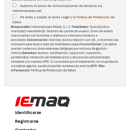
Autorizo el envío de comunicaciones de terceros vía
interempresas.net
He leído y acepto el
Aviso Legal
y la
Política de Protección de
Datos
Responsable:
Interempresas Media, S.L.U.
Finalidades:
Suscripción a
nuestra(s) newsletter(s). Gestión de cuenta de usuario. Envío de emails
relacionados con la misma o relativos a intereses similares o
asociados.
Conservación:
mientras dure la relación con Ud., o mientras sea
necesario para llevar a cabo las finalidades especificadas
Cesión:
Los datos
pueden cederse a otras
empresas del grupo
por motivos de gestión
interna.
Derechos:
Acceso, rectificación, oposición, supresión,
portabilidad, limitación del tratatamiento y decisiones automatizadas:
contacte con nuestro DPD
. Si considera que el tratamiento no se ajusta a la
normativa vigente, puede presentar reclamación ante la
AEPD
.
Más
información:
Política de Protección de Datos
Identificarse
Registrarse