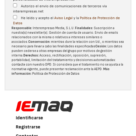
Autorizo el envío de comunicaciones de terceros vía
interempresas.net
He leído y acepto el
Aviso Legal
y la
Política de Protección de
Datos
Responsable:
Interempresas Media, S.L.U.
Finalidades:
Suscripción a
nuestra(s) newsletter(s). Gestión de cuenta de usuario. Envío de emails
relacionados con la misma o relativos a intereses similares o
asociados.
Conservación:
mientras dure la relación con Ud., o mientras sea
necesario para llevar a cabo las finalidades especificadas
Cesión:
Los datos
pueden cederse a otras
empresas del grupo
por motivos de gestión
interna.
Derechos:
Acceso, rectificación, oposición, supresión,
portabilidad, limitación del tratatamiento y decisiones automatizadas:
contacte con nuestro DPD
. Si considera que el tratamiento no se ajusta a la
normativa vigente, puede presentar reclamación ante la
AEPD
.
Más
información:
Política de Protección de Datos
Identificarse
Registrarse