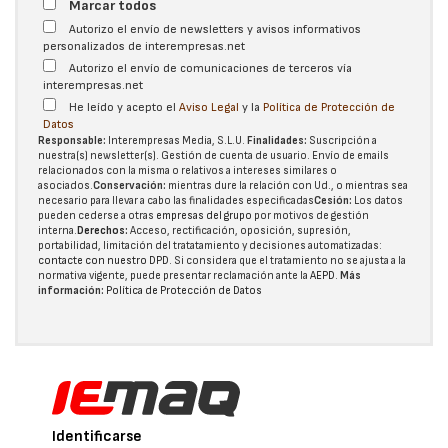
Marcar todos
Autorizo el envío de newsletters y avisos informativos
personalizados de interempresas.net
Autorizo el envío de comunicaciones de terceros vía
interempresas.net
He leído y acepto el
Aviso Legal
y la
Política de Protección de
Datos
Responsable:
Interempresas Media, S.L.U.
Finalidades:
Suscripción a
nuestra(s) newsletter(s). Gestión de cuenta de usuario. Envío de emails
relacionados con la misma o relativos a intereses similares o
asociados.
Conservación:
mientras dure la relación con Ud., o mientras sea
necesario para llevar a cabo las finalidades especificadas
Cesión:
Los datos
pueden cederse a otras
empresas del grupo
por motivos de gestión
interna.
Derechos:
Acceso, rectificación, oposición, supresión,
portabilidad, limitación del tratatamiento y decisiones automatizadas:
contacte con nuestro DPD
. Si considera que el tratamiento no se ajusta a la
normativa vigente, puede presentar reclamación ante la
AEPD
.
Más
información:
Política de Protección de Datos
Identificarse