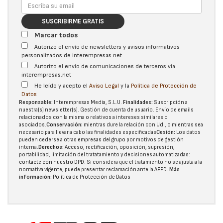
SUSCRIBIRME GRATIS
Marcar todos
Autorizo el envío de newsletters y avisos informativos
personalizados de interempresas.net
Autorizo el envío de comunicaciones de terceros vía
interempresas.net
He leído y acepto el
Aviso Legal
y la
Política de Protección de
Datos
Responsable:
Interempresas Media, S.L.U.
Finalidades:
Suscripción a
nuestra(s) newsletter(s). Gestión de cuenta de usuario. Envío de emails
relacionados con la misma o relativos a intereses similares o
asociados.
Conservación:
mientras dure la relación con Ud., o mientras sea
necesario para llevar a cabo las finalidades especificadas
Cesión:
Los datos
pueden cederse a otras
empresas del grupo
por motivos de gestión
interna.
Derechos:
Acceso, rectificación, oposición, supresión,
portabilidad, limitación del tratatamiento y decisiones automatizadas:
contacte con nuestro DPD
. Si considera que el tratamiento no se ajusta a la
normativa vigente, puede presentar reclamación ante la
AEPD
.
Más
información:
Política de Protección de Datos