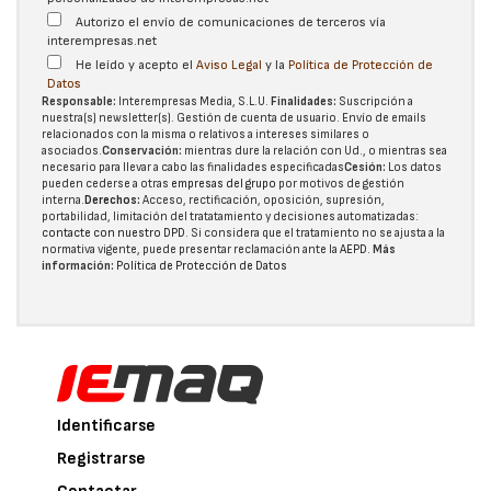
Autorizo el envío de comunicaciones de terceros vía
interempresas.net
He leído y acepto el
Aviso Legal
y la
Política de Protección de
Datos
Responsable:
Interempresas Media, S.L.U.
Finalidades:
Suscripción a
nuestra(s) newsletter(s). Gestión de cuenta de usuario. Envío de emails
relacionados con la misma o relativos a intereses similares o
asociados.
Conservación:
mientras dure la relación con Ud., o mientras sea
necesario para llevar a cabo las finalidades especificadas
Cesión:
Los datos
pueden cederse a otras
empresas del grupo
por motivos de gestión
interna.
Derechos:
Acceso, rectificación, oposición, supresión,
portabilidad, limitación del tratatamiento y decisiones automatizadas:
contacte con nuestro DPD
. Si considera que el tratamiento no se ajusta a la
normativa vigente, puede presentar reclamación ante la
AEPD
.
Más
información:
Política de Protección de Datos
Identificarse
Registrarse