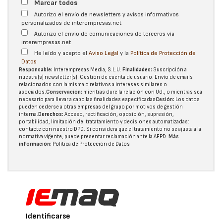
Marcar todos
Autorizo el envío de newsletters y avisos informativos
personalizados de interempresas.net
Autorizo el envío de comunicaciones de terceros vía
interempresas.net
He leído y acepto el
Aviso Legal
y la
Política de Protección de
Datos
Responsable:
Interempresas Media, S.L.U.
Finalidades:
Suscripción a
nuestra(s) newsletter(s). Gestión de cuenta de usuario. Envío de emails
relacionados con la misma o relativos a intereses similares o
asociados.
Conservación:
mientras dure la relación con Ud., o mientras sea
necesario para llevar a cabo las finalidades especificadas
Cesión:
Los datos
pueden cederse a otras
empresas del grupo
por motivos de gestión
interna.
Derechos:
Acceso, rectificación, oposición, supresión,
portabilidad, limitación del tratatamiento y decisiones automatizadas:
contacte con nuestro DPD
. Si considera que el tratamiento no se ajusta a la
normativa vigente, puede presentar reclamación ante la
AEPD
.
Más
información:
Política de Protección de Datos
Identificarse