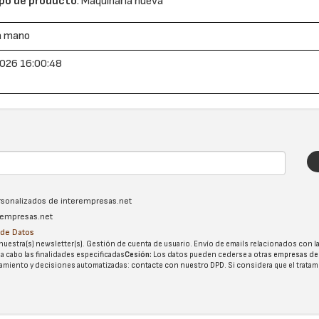
po de producto
: Maquinaria nueva
a mano
026 16:00:48
ersonalizados de interempresas.net
erempresas.net
n de Datos
nuestra(s) newsletter(s). Gestión de cuenta de usuario. Envío de emails relacionados con la
 a cabo las finalidades especificadas
Cesión:
Los datos pueden cederse a otras
empresas de
tatamiento y decisiones automatizadas:
contacte con nuestro DPD
. Si considera que el trata