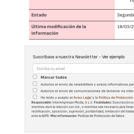
Ti
Estado
Segund
Última modificación de la
18/03/2
información
Suscríbase a nuestra Newsletter -
Ver ejemplo
Marcar todos
Autorizo el envío de newsletters y avisos informativos p
Autorizo el envío de comunicaciones de terceros vía int
He leído y acepto el
Aviso Legal
y la
Política de Protecció
Responsable:
Interempresas Media, S.L.U.
Finalidades:
Suscripción a 
mientras dure la relación con Ud., o mientras sea necesario para llevar
rectificación, oposición, supresión, portabilidad, limitación del tra
ante la
AEPD
.
Más información:
Política de Protección de Datos