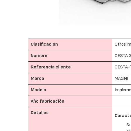
Clasificación
Otros im
Nombre
CESTA 
Referencia cliente
CESTA-T
Marca
MAGNI
Modelo
Implem
Año fabricación
Detalles
Caracte
S