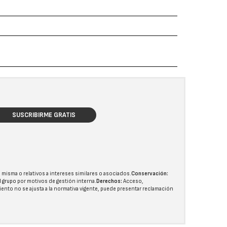
SUSCRIBIRME GRATIS
 misma o relativos a intereses similares o asociados.
Conservación:
l grupo
por motivos de gestión interna.
Derechos:
Acceso,
miento no se ajusta a la normativa vigente, puede presentar reclamación