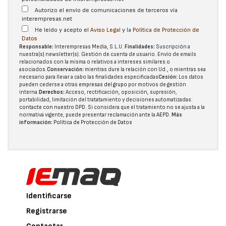
Autorizo el envío de comunicaciones de terceros vía
interempresas.net
He leído y acepto el
Aviso Legal
y la
Política de Protección de
Datos
Responsable:
Interempresas Media, S.L.U.
Finalidades:
Suscripción a
nuestra(s) newsletter(s). Gestión de cuenta de usuario. Envío de emails
relacionados con la misma o relativos a intereses similares o
asociados.
Conservación:
mientras dure la relación con Ud., o mientras sea
necesario para llevar a cabo las finalidades especificadas
Cesión:
Los datos
pueden cederse a otras
empresas del grupo
por motivos de gestión
interna.
Derechos:
Acceso, rectificación, oposición, supresión,
portabilidad, limitación del tratatamiento y decisiones automatizadas:
contacte con nuestro DPD
. Si considera que el tratamiento no se ajusta a la
normativa vigente, puede presentar reclamación ante la
AEPD
.
Más
información:
Política de Protección de Datos
Identificarse
Registrarse