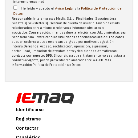
interempresas.net
He leído y acepto el
Aviso Legal
y la
Política de Protección de
Datos
Responsable:
Interempresas Media, S.L.U.
Finalidades:
Suscripción a
nuestra(s) newsletter(s). Gestión de cuenta de usuario. Envío de emails
relacionados con la misma o relativos a intereses similares o
asociados.
Conservación:
mientras dure la relación con Ud., o mientras sea
necesario para llevar a cabo las finalidades especificadas
Cesión:
Los datos
pueden cederse a otras
empresas del grupo
por motivos de gestión
interna.
Derechos:
Acceso, rectificación, oposición, supresión,
portabilidad, limitación del tratatamiento y decisiones automatizadas:
contacte con nuestro DPD
. Si considera que el tratamiento no se ajusta a la
normativa vigente, puede presentar reclamación ante la
AEPD
.
Más
información:
Política de Protección de Datos
Identificarse
Registrarse
Contactar
Canal ético