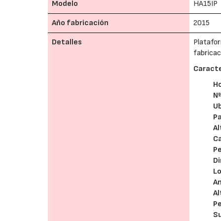
Modelo
HA15IP
Año fabricación
2015
Detalles
Platafor
fabricac
Caracte
H
Nº
U
Pa
Al
Ca
Pe
D
L
A
Al
P
S