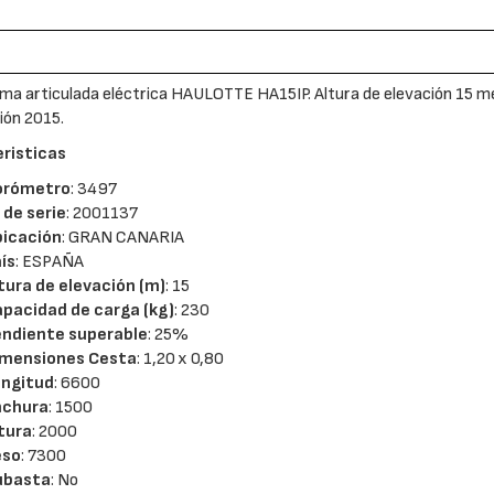
ma articulada eléctrica HAULOTTE HA15IP. Altura de elevación 15 m
ión 2015.
risticas
orómetro
: 3497
 de serie
: 2001137
bicación
: GRAN CANARIA
ís
: ESPAÑA
tura de elevación (m)
: 15
pacidad de carga (kg)
: 230
ndiente superable
: 25%
imensiones Cesta
: 1,20 x 0,80
ongitud
: 6600
nchura
: 1500
tura
: 2000
eso
: 7300
ubasta
: No