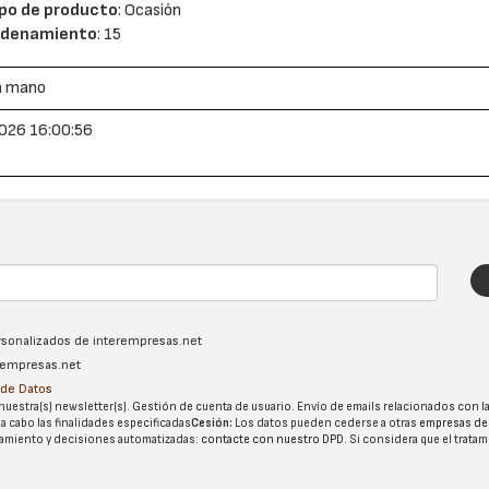
po de producto
: Ocasión
rdenamiento
: 15
a mano
026 16:00:56
ersonalizados de interempresas.net
erempresas.net
n de Datos
nuestra(s) newsletter(s). Gestión de cuenta de usuario. Envío de emails relacionados con la
 a cabo las finalidades especificadas
Cesión:
Los datos pueden cederse a otras
empresas de
tatamiento y decisiones automatizadas:
contacte con nuestro DPD
. Si considera que el trata