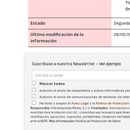
Ti
O
Estado
Segund
Última modificación de la
28/05/2
información
Suscríbase a nuestra Newsletter -
Ver ejemplo
Marcar todos
Autorizo el envío de newsletters y avisos informativos p
Autorizo el envío de comunicaciones de terceros vía int
He leído y acepto el
Aviso Legal
y la
Política de Protecció
Responsable:
Interempresas Media, S.L.U.
Finalidades:
Suscripción a 
mientras dure la relación con Ud., o mientras sea necesario para llevar
rectificación, oposición, supresión, portabilidad, limitación del tra
ante la
AEPD
.
Más información:
Política de Protección de Datos