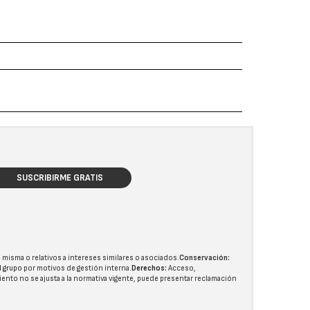
SUSCRIBIRME GRATIS
 misma o relativos a intereses similares o asociados.
Conservación:
l grupo
por motivos de gestión interna.
Derechos:
Acceso,
miento no se ajusta a la normativa vigente, puede presentar reclamación