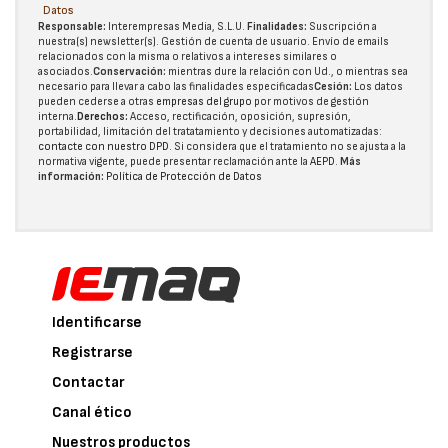
Datos
Responsable:
Interempresas Media, S.L.U.
Finalidades:
Suscripción a
nuestra(s) newsletter(s). Gestión de cuenta de usuario. Envío de emails
relacionados con la misma o relativos a intereses similares o
asociados.
Conservación:
mientras dure la relación con Ud., o mientras sea
necesario para llevar a cabo las finalidades especificadas
Cesión:
Los datos
pueden cederse a otras
empresas del grupo
por motivos de gestión
interna.
Derechos:
Acceso, rectificación, oposición, supresión,
portabilidad, limitación del tratatamiento y decisiones automatizadas:
contacte con nuestro DPD
. Si considera que el tratamiento no se ajusta a la
normativa vigente, puede presentar reclamación ante la
AEPD
.
Más
información:
Política de Protección de Datos
Identificarse
Registrarse
Contactar
Canal ético
Nuestros productos