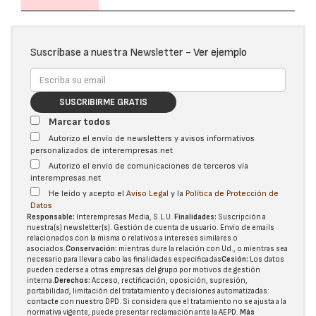
Suscríbase a nuestra Newsletter -
Ver ejemplo
SUSCRIBIRME GRATIS
Marcar todos
Autorizo el envío de newsletters y avisos informativos
personalizados de interempresas.net
Autorizo el envío de comunicaciones de terceros vía
interempresas.net
He leído y acepto el
Aviso Legal
y la
Política de Protección de
Datos
Responsable:
Interempresas Media, S.L.U.
Finalidades:
Suscripción a
nuestra(s) newsletter(s). Gestión de cuenta de usuario. Envío de emails
relacionados con la misma o relativos a intereses similares o
asociados.
Conservación:
mientras dure la relación con Ud., o mientras sea
necesario para llevar a cabo las finalidades especificadas
Cesión:
Los datos
pueden cederse a otras
empresas del grupo
por motivos de gestión
interna.
Derechos:
Acceso, rectificación, oposición, supresión,
portabilidad, limitación del tratatamiento y decisiones automatizadas:
contacte con nuestro DPD
. Si considera que el tratamiento no se ajusta a la
normativa vigente, puede presentar reclamación ante la
AEPD
.
Más