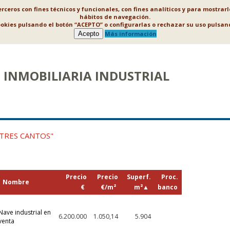
ceros con fines técnicos y funcionales, con fines analíticos y para mostrar
hábitos de navegación.
ookies pulsando el botón “ACEPTO” o configurarlas o rechazar su uso puls
Acepto
Más información
INMOBILIARIA INDUSTRIAL
"TRES CANTOS"
Precio
Precio
Superf.
Proc.
Nombre
€
€/m²
m²
▲
banco
Nave industrial en
6.200.000
1.050,14
5.904
venta