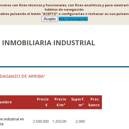
ceros con fines técnicos y funcionales, con fines analíticos y para mostrar
hábitos de navegación.
ookies pulsando el botón “ACEPTO” o configurarlas o rechazar su uso puls
Acepto
Más información
INMOBILIARIA INDUSTRIAL
"DAGANZO DE ARRIBA"
Precio
Precio
Superf.
Proc.
ombre
€
€/m²
m²
banco
e industrial en
2.500.000
1.250,00
2.000
ta