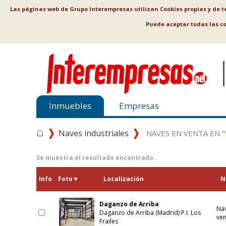
Las páginas web de Grupo Interempresas utilizan Cookies propias y de ter
Puede aceptar todas las c
Inmuebles
Empresas
⌂
Naves industriales
NAVES EN VENTA EN
Se muestra el resultado encontrado.
Info
Foto
▼
Localización
N
Daganzo de Arriba
Nav
Daganzo de Arriba (Madrid) P.I. Los
ven
Frailes