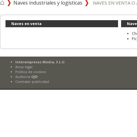
⌂
Naves industriales y logísticas
NAVES EN VENTA O 
Naves en venta
Nave
Che
Pic
Interempresas Media, S.L.U.
Aviso legal
Política de cookies
Auditoría
OJD
Contratar publicidad