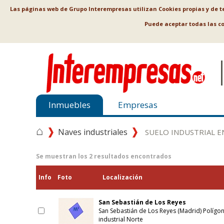
Las páginas web de Grupo Interempresas utilizan Cookies propias y de ter
Puede aceptar todas las c
Inmuebles
Empresas
⌂
Naves industriales
SUELO INDUSTRIAL 
Se muestran los
2
resultados encontrados
Info
Foto
Localización
San Sebastián de Los Reyes
San Sebastián de Los Reyes (Madrid) Polígo
industrial Norte