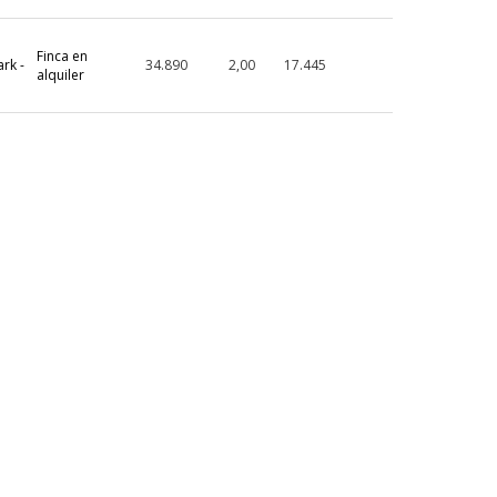
Finca en
rk -
34.890
2,00
17.445
alquiler