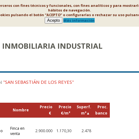
ceros con fines técnicos y funcionales, con fines analíticos y para mostrar
hábitos de navegación.
ookies pulsando el botón “ACEPTO” o configurarlas o rechazar su uso puls
Acepto
Más información
INMOBILIARIA INDUSTRIAL
EN
"SAN SEBASTIÁN DE LOS REYES"
Precio
Precio
Superf.
Proc.
Nombre
€
€/m²
m²
▲
banco
Finca en
no
2.900.000
1.170,30
2.478
venta