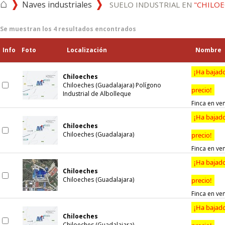
⌂
Naves industriales
SUELO INDUSTRIAL EN
"CHILOE
Se muestran los
4
resultados encontrados
Info
Foto
Localización
Nombre
¡Ha bajad
Chiloeches
Chiloeches (Guadalajara) Polígono
precio!
Industrial de Albolleque
Finca en ve
¡Ha bajad
Chiloeches
Chiloeches (Guadalajara)
precio!
Finca en ve
¡Ha bajad
Chiloeches
Chiloeches (Guadalajara)
precio!
Finca en ve
¡Ha bajad
Chiloeches
Chiloeches (Guadalajara)