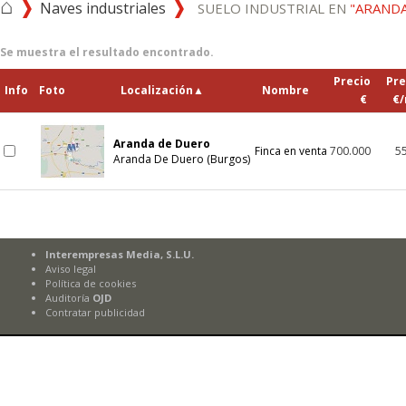
⌂
Naves industriales
SUELO INDUSTRIAL EN
"ARAND
Se muestra el resultado encontrado.
Precio
Pre
Info
Foto
Localización
▲
Nombre
€
€/
Aranda de Duero
Finca en venta
700.000
5
Aranda De Duero (Burgos)
Interempresas Media, S.L.U.
Aviso legal
Política de cookies
Auditoría
OJD
Contratar publicidad