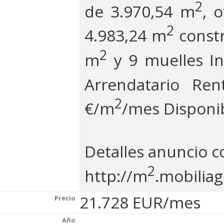
2
de 3.970,54 m
, 
2
4.983,24 m
constr
2
m
y 9 muelles In
Arrendatario Re
2
€/m
/mes Disponib
Detalles anuncio 
2
http://m
.mobiliag
21.728 EUR/mes
Precio
Año