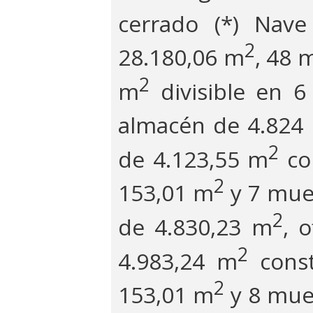
cerrado (*) Nav
2
28.180,06 m
, 48 
2
m
divisible en 
almacén de 4.824
2
de 4.123,55 m
co
2
153,01 m
y 7 mue
2
de 4.830,23 m
, 
2
4.983,24 m
const
2
153,01 m
y 8 mue